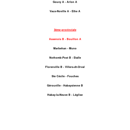
Gouvy A - Arlon A
Vaux-Noville A - Ethe A
3ème provinciale
Assenois B - Bouillon A
Marbehan - Muno
Nothomb-Post B - Etalle
Florenville B - Villers-dt-Orval
Ste Cécile - Fouches
Gérouville - Habaysienne B
Habay-la-Neuve B - Léglise