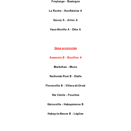
Freylange - Bastogne
La Roche - Houffaloise A
Gouvy A - Arlon A
Vaux-Noville A - Ethe A
3ème provinciale
Assenois B - Bouillon A
Marbehan - Muno
Nothomb-Post B - Etalle
Florenville B - Villers-dt-Orval
Ste Cécile - Fouches
Gérouville - Habaysienne B
Habay-la-Neuve B - Léglise