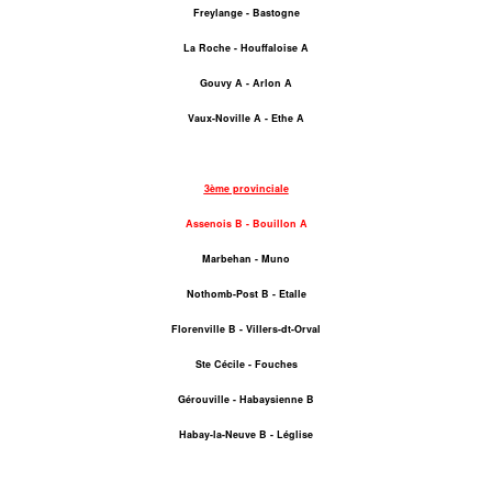
Freylange - Bastogne
La Roche - Houffaloise A
Gouvy A - Arlon A
Vaux-Noville A - Ethe A
3ème provinciale
Assenois B - Bouillon A
Marbehan - Muno
Nothomb-Post B - Etalle
Florenville B - Villers-dt-Orval
Ste Cécile - Fouches
Gérouville - Habaysienne B
Habay-la-Neuve B - Léglise