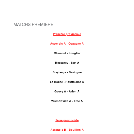
MATCHS PREMIÈRE
Première provinciale
Assenois A - Oppagne A
Chamont - Longlier
Messancy - Sart A
Freylange - Bastogne
La Roche - Houffaloise A
Gouvy A - Arlon A
Vaux-Noville A - Ethe A
3ème provinciale
Assenois B - Bouillon A