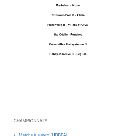
Marbehan - Muno
Nothomb-Post B - Etalle
Florenville B - Villers-dt-Orval
Ste Cécile - Fouches
Gérouville - Habaysienne B
Habay-la-Neuve B - Léglise
CHAMPIONNATS
Matchs à suivre (URBFA)